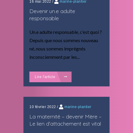
16 mai 2022
/
marine-plantier
Devenir un.e adulte
responsable
Un.e adulte responsable, c’est quoi ?
Depuis que nous sommes nouveau
né, nous sommes imprégnés
inconsciemment par les...
Lire l'article
10 février 2022
/
marine-plantier
La maternité – devenir Mère –
Le lien d’attachement est vital