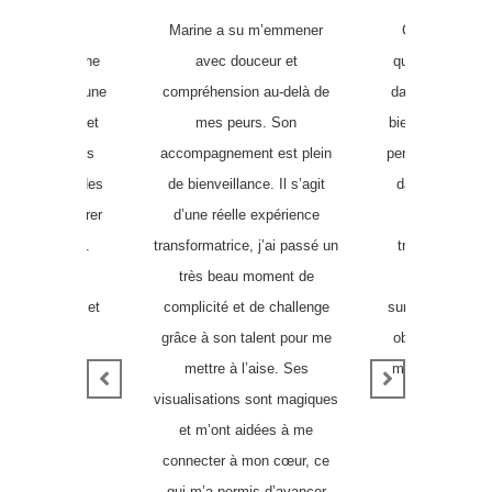
cu un moment
Marine a su m’emmener
Cela ne m’éto
u » avec Marine
avec douceur et
qu’elle se tour
 mettre dans une
compréhension au-delà de
dans le métier 
ienveillante, et
mes peurs. Son
bien-être pour ai
onfiance auprès
accompagnement est plein
personnes à se 
été travailler des
de bienveillance. Il s’agit
dans leur vie (
n a été explorer
d’une réelle expérience
jours aussi b
 partie de moi.
transformatrice, j’ai passé un
travail). Une fo
 ma première
très beau moment de
elle a eu le 
 avec Marine et
complicité et de challenge
surmonter ses d
a dernière.
grâce à son talent pour me
obstacles qui n
mettre à l’aise. Ses
manquer pour a
Maud
visualisations sont magiques
elle es
et m’ont aidées à me
Estell
connecter à mon cœur, ce
qui m’a permis d’avancer