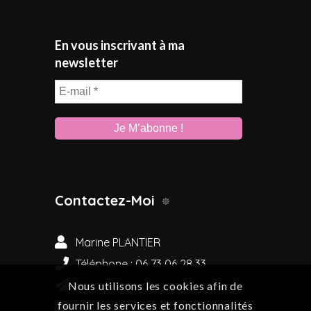
En vous inscrivant à ma
newsletter
E-
mail
*
Contactez-Moi
Marine PLANTIER
Téléphone : 06 73 06 28 33
Sainte-Anne-d'Auray
Nous utilisons les cookies afin de
fournir les services et fonctionnalités
marine.plantier56@gmail.com