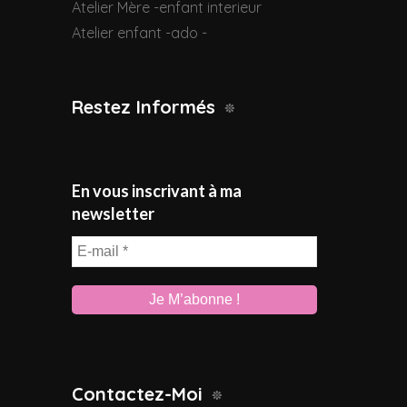
Atelier Mère -enfant interieur
Atelier enfant -ado -
Restez Informés
En vous inscrivant à ma
newsletter
E-
mail
*
Contactez-Moi