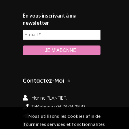
En vous inscrivant à ma
newsletter
E-
mail
*
Contactez-Moi
Marine PLANTIER
Téléphone : 06 73 06 28 33
Sainte-Anne-d'Auray
Nous utilisons les cookies afin de
fournir les services et fonctionnalités
marine.plantier56@gmail.com